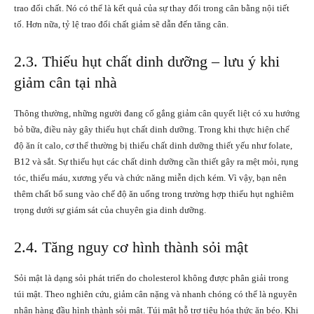
trao đổi chất. Nó có thể là kết quả của sự thay đổi trong cân bằng nội tiết
tố. Hơn nữa, tỷ lệ trao đổi chất giảm sẽ dẫn đến tăng cân.
2.3. Thiếu hụt chất dinh dưỡng – lưu ý khi
giảm cân tại nhà
Thông thường, những người đang cố gắng giảm cân quyết liệt có xu hướng
bỏ bữa, điều này gây thiếu hụt chất dinh dưỡng. Trong khi thực hiện chế
độ ăn ít calo, cơ thể thường bị thiếu chất dinh dưỡng thiết yếu như folate,
B12 và sắt. Sự thiếu hụt các chất dinh dưỡng cần thiết gây ra mệt mỏi, rụng
tóc, thiếu máu, xương yếu và chức năng miễn dịch kém. Vì vậy, bạn nên
thêm chất bổ sung vào chế độ ăn uống trong trường hợp thiếu hụt nghiêm
trọng dưới sự giám sát của chuyên gia dinh dưỡng.
2.4. Tăng nguy cơ hình thành sỏi mật
Sỏi mật là dạng sỏi phát triển do cholesterol không được phân giải trong
túi mật. Theo nghiên cứu, giảm cân nặng và nhanh chóng có thể là nguyên
nhân hàng đầu hình thành sỏi mật. Túi mật hỗ trợ tiêu hóa thức ăn béo. Khi