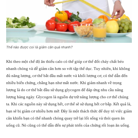
Thế nào được coi là giảm cân quá nhanh?
Khi theo một chế độ ăn thiếu calo có thể giúp cơ thể đốt cháy chất béo
nhanh chóng và dễ giảm cân hơn so với tập thể dục. Tuy nhiên, khi không
đủ năng lượng, cơ thể bắt đầu mất nước và khối lượng cơ, có thể dẫn đến
nhiều biến chứng, chẳng hạn như mất nước. Khi giảm nhanh về trọng
lượng là do cơ thể bắt đầu sử dụng glycogen để đáp ứng nhu cầu năng
lượng hàng ngày. Glycogen là nguồn dự trữ năng lượng cho cơ thể chúng
ta. Khi các nguồn này sử dụng hết, cơ thể sẽ sử dụng hết cơ bắp. Kết quả là,
bạn sẽ bị giảm cơ nhiều hơn mỡ. Đây là một thách thức để duy trì việc giảm
cân khiến bạn có thể nhanh chóng quay trở lại lối sống và thói quen ăn
uống cũ. Nó cũng có thể dẫn đến sự phát triển của chứng rối loạn ăn uống.