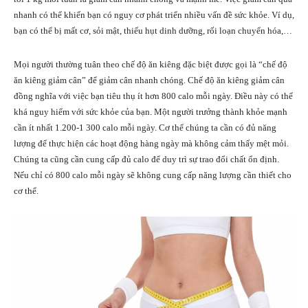
nhanh có thể khiến bạn có nguy cơ phát triển nhiều vấn đề sức khỏe. Ví dụ,
bạn có thể bị mất cơ, sỏi mật, thiếu hụt dinh dưỡng, rối loạn chuyển hóa,…
Mọi người thường tuân theo chế độ ăn kiêng đặc biệt được gọi là “chế độ
ăn kiêng giảm cân” để giảm cân nhanh chóng. Chế độ ăn kiêng giảm cân
đồng nghĩa với việc bạn tiêu thụ ít hơn 800 calo mỗi ngày. Điều này có thể
khá nguy hiểm với sức khỏe của bạn. Một người trưởng thành khỏe mạnh
cần ít nhất 1.200-1 300 calo mỗi ngày. Cơ thể chúng ta cần có đủ năng
lượng để thực hiện các hoạt động hàng ngày mà không cảm thấy mệt mỏi.
Chúng ta cũng cần cung cấp đủ calo để duy trì sự trao đổi chất ổn định.
Nếu chỉ có 800 calo mỗi ngày sẽ không cung cấp năng lượng cần thiết cho
cơ thể.