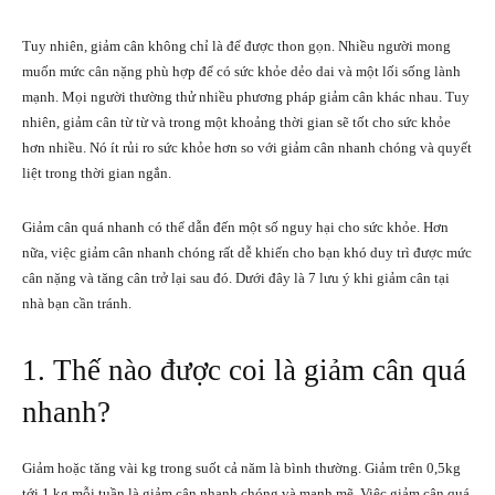
Tuy nhiên, giảm cân không chỉ là để được thon gọn. Nhiều người mong
muốn mức cân nặng phù hợp để có sức khỏe dẻo dai và một lối sống lành
mạnh. Mọi người thường thử nhiều phương pháp giảm cân khác nhau. Tuy
nhiên, giảm cân từ từ và trong một khoảng thời gian sẽ tốt cho sức khỏe
hơn nhiều. Nó ít rủi ro sức khỏe hơn so với giảm cân nhanh chóng và quyết
liệt trong thời gian ngắn.
Giảm cân quá nhanh có thể dẫn đến một số nguy hại cho sức khỏe. Hơn
nữa, việc giảm cân nhanh chóng rất dễ khiến cho bạn khó duy trì được mức
cân nặng và tăng cân trở lại sau đó. Dưới đây là 7 lưu ý khi giảm cân tại
nhà bạn cần tránh.
1. Thế nào được coi là giảm cân quá
nhanh?
Giảm hoặc tăng vài kg trong suốt cả năm là bình thường. Giảm trên 0,5kg
tới 1 kg mỗi tuần là giảm cân nhanh chóng và mạnh mẽ. Việc giảm cân quá