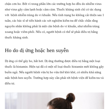
chặn cơn ho. Bởi vì trong phần lớn các trường hợp ho đều do nhiễm virus
như virus gây cảm lạnh hoặc cảm cúm. Thuốc kháng sinh chỉ có tác dụng
với bệnh nhiễm trùng do vi khuẩn. Nếu tình trạng ho không cải thiện sau 1
tuần, các bác sĩ sẽ tiến hành các xét nghiệm kiểm tra để chắc chắn rằng
nguyên nhân không phải là một căn bệnh do vi khuẩn, như nhiễm trùng
xoang hoặc viêm phổi. Nếu có, người bệnh có thể sẽ phải điều trị bằng
thuốc kháng sinh.
Ho do dị ứng hoặc hen suyễn
Dị ứng có thể gây ho, hắt hơi. Dị ứng thường được điều trị bằng một loại
thuốc là histamin. Hiện tại đã có một số loại thuốc histamin mới không gây
buồn ngủ. Nếu người bệnh vừa bị ho vừa thở khò khè, có nhiều khả năng
mắc bệnh hen suyễn. Trường hợp này cần phải tới bệnh viện để kiểm tra và
điều trị.