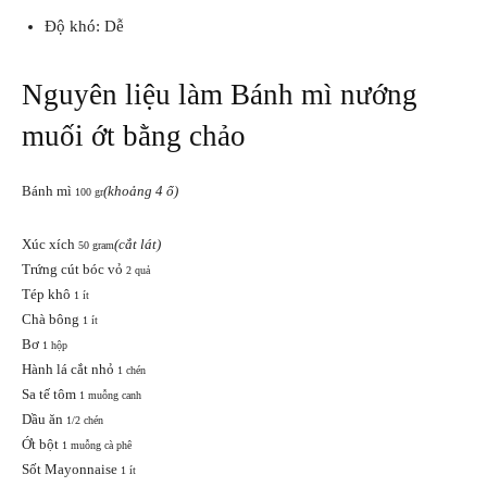
Độ khó:
Dễ
Nguyên liệu làm Bánh mì nướng
muối ớt bằng chảo
Bánh mì
(khoảng 4 ổ)
100 gr
Xúc xích
(cắt lát)
50 gram
Trứng cút bóc vỏ
2 quả
Tép khô
1 ít
Chà bông
1 ít
Bơ
1 hộp
Hành lá cắt nhỏ
1 chén
Sa tế tôm
1 muỗng canh
Dầu ăn
1/2 chén
Ớt bột
1 muỗng cà phê
Sốt Mayonnaise
1 ít