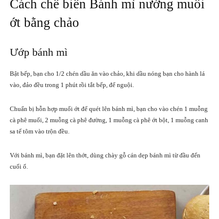
Cách chế biến Bánh mì nướng muối
ớt bằng chảo
Ướp bánh mì
Bật bếp, bạn cho 1/2 chén dầu ăn vào chảo, khi dầu nóng bạn cho hành lá
vào, đảo đều trong 1 phút rồi tắt bếp, để nguội.
Chuẩn bị hỗn hợp muối ớt để quét lên bánh mì, bạn cho vào chén 1 muỗng
cà phê muối, 2 muỗng cà phê đường, 1 muỗng cà phê ớt bột, 1 muỗng canh
sa tế tôm vào trộn đều.
Với bánh mì, bạn đặt lên thớt, dùng chày gỗ cán dẹp bánh mì từ đầu đến
cuối ổ.