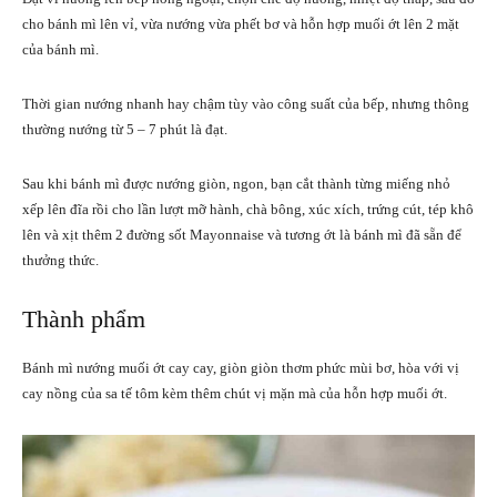
cho bánh mì lên vỉ, vừa nướng vừa phết bơ và hỗn hợp muối ớt lên 2 mặt
của bánh mì.
Thời gian nướng nhanh hay chậm tùy vào công suất của bếp, nhưng thông
thường nướng từ 5 – 7 phút là đạt.
Sau khi bánh mì được nướng giòn, ngon, bạn cắt thành từng miếng nhỏ
xếp lên đĩa rồi cho lần lượt mỡ hành, chà bông, xúc xích, trứng cút, tép khô
lên và xịt thêm 2 đường sốt Mayonnaise và tương ớt là bánh mì đã sẵn để
thưởng thức.
Thành phẩm
Bánh mì nướng muối ớt cay cay, giòn giòn thơm phức mùi bơ, hòa với vị
cay nồng của sa tế tôm kèm thêm chút vị mặn mà của hỗn hợp muối ớt.