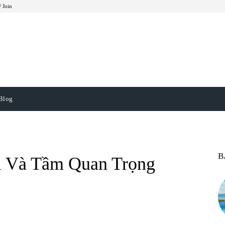
/ Join
Blog
B
i Và Tầm Quan Trọng