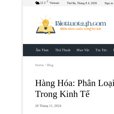
C
22.3
Vietnam
Thứ Ba, Tháng 8 4, 2026
Sign in 
Ẩm Thực
Thủ Thuật
Mẹo Vặt
Tin Tức
Home
Blog
Hàng Hóa: Phân Loạ
Trong Kinh Tế
26 Tháng 11, 2024