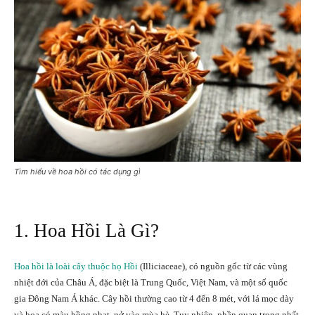
Tìm hiểu về hoa hồi có tác dụng gì
1. Hoa Hồi Là Gì?
Hoa hồi là loài cây thuộc họ Hồi
(Illiciaceae), có nguồn gốc từ các vùng
nhiệt đới của Châu Á, đặc biệt là Trung Quốc, Việt Nam, và một số quốc
gia Đông Nam Á khác. Cây hồi thường cao từ 4 đến 8 mét, với lá mọc dày
và hoa có màu hồng nhạt, nở vào mùa hè. Tuy nhiên, phần quan trọng nhất