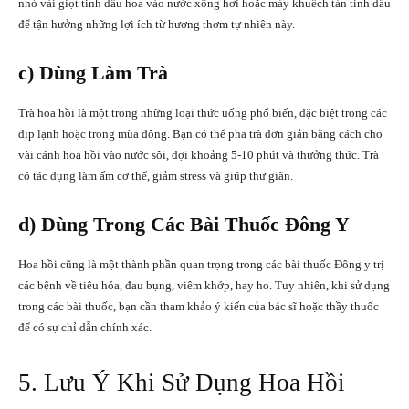
nhỏ vài giọt tinh dầu hoa vào nước xông hơi hoặc máy khuếch tán tinh dầu
để tận hưởng những lợi ích từ hương thơm tự nhiên này.
c) Dùng Làm Trà
Trà hoa hồi là một trong những loại thức uống phổ biến, đặc biệt trong các
dịp lạnh hoặc trong mùa đông. Bạn có thể pha trà đơn giản bằng cách cho
vài cánh hoa hồi vào nước sôi, đợi khoảng 5-10 phút và thưởng thức. Trà
có tác dụng làm ấm cơ thể, giảm stress và giúp thư giãn.
d) Dùng Trong Các Bài Thuốc Đông Y
Hoa hồi cũng là một thành phần quan trọng trong các bài thuốc Đông y trị
các bệnh về tiêu hóa, đau bụng, viêm khớp, hay ho. Tuy nhiên, khi sử dụng
trong các bài thuốc, bạn cần tham khảo ý kiến của bác sĩ hoặc thầy thuốc
để có sự chỉ dẫn chính xác.
5. Lưu Ý Khi Sử Dụng Hoa Hồi