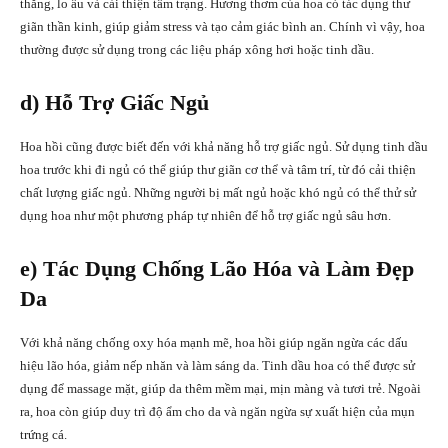
thẳng, lo âu và cải thiện tâm trạng. Hương thơm của hoa có tác dụng thư
giãn thần kinh, giúp giảm stress và tạo cảm giác bình an. Chính vì vậy, hoa
thường được sử dụng trong các liệu pháp xông hơi hoặc tinh dầu.
d) Hỗ Trợ Giấc Ngủ
Hoa hồi cũng được biết đến với khả năng hỗ trợ giấc ngủ. Sử dụng tinh dầu
hoa trước khi đi ngủ có thể giúp thư giãn cơ thể và tâm trí, từ đó cải thiện
chất lượng giấc ngủ. Những người bị mất ngủ hoặc khó ngủ có thể thử sử
dụng hoa như một phương pháp tự nhiên để hỗ trợ giấc ngủ sâu hơn.
e) Tác Dụng Chống Lão Hóa và Làm Đẹp
Da
Với khả năng chống oxy hóa mạnh mẽ, hoa hồi giúp ngăn ngừa các dấu
hiệu lão hóa, giảm nếp nhăn và làm sáng da. Tinh dầu hoa có thể được sử
dụng để massage mặt, giúp da thêm mềm mại, mịn màng và tươi trẻ. Ngoài
ra, hoa còn giúp duy trì độ ẩm cho da và ngăn ngừa sự xuất hiện của mụn
trứng cá.