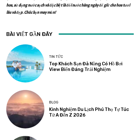
hoa, sử dụng nước sạch và đặc biệt là đổi nước hàng ngày để giữ cho hoa tươi
lâu và đẹp. Chúc bạn may mắn!
BÀI VIẾT GẦN ĐÂY
TIN TỨC
Top Khách Sạn Đà Nẵng Có Hồ Bơi
View Biển Đáng Trải Nghiệm
BLOG
Kinh Nghiệm Du Lịch Phú Thọ Tự Túc
Từ A Đến Z 2026