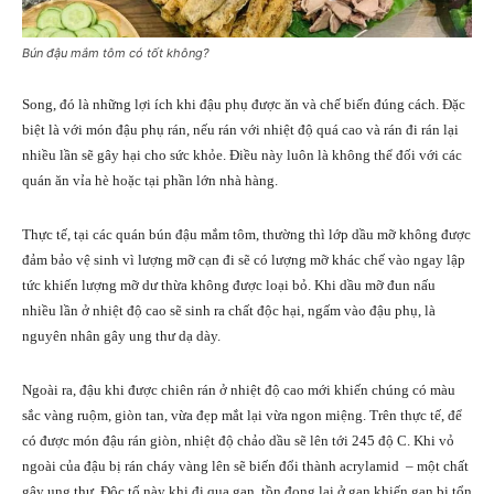
Bún đậu mắm tôm có tốt không?
Song, đó là những lợi ích khi đậu phụ được ăn và chế biến đúng cách. Đặc
biệt là với món đậu phụ rán, nếu rán với nhiệt độ quá cao và rán đi rán lại
nhiều lần sẽ gây hại cho sức khỏe. Điều này luôn là không thể đối với các
quán ăn vỉa hè hoặc tại phần lớn nhà hàng.
Thực tế, tại các quán bún đậu mắm tôm, thường thì lớp dầu mỡ không được
đảm bảo vệ sinh vì lượng mỡ cạn đi sẽ có lượng mỡ khác chế vào ngay lập
tức khiến lượng mỡ dư thừa không được loại bỏ. Khi dầu mỡ đun nấu
nhiều lần ở nhiệt độ cao sẽ sinh ra chất độc hại, ngấm vào đậu phụ, là
nguyên nhân gây ung thư dạ dày.
Ngoài ra, đậu khi được chiên rán ở nhiệt độ cao mới khiến chúng có màu
sắc vàng ruộm, giòn tan, vừa đẹp mắt lại vừa ngon miệng. Trên thực tế, để
có được món đậu rán giòn, nhiệt độ chảo dầu sẽ lên tới 245 độ C. Khi vỏ
ngoài của đậu bị rán cháy vàng lên sẽ biến đổi thành acrylamid – một chất
gây ung thư. Độc tố này khi đi qua gan, tồn đọng lại ở gan khiến gan bị tổn