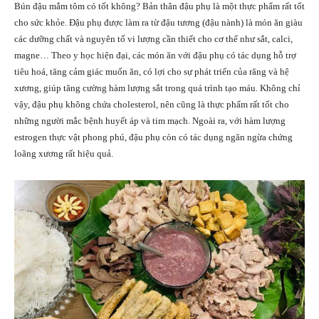
Bún đậu mắm tôm có tốt không? Bản thân đậu phụ là một thực phẩm rất tốt
cho sức khỏe. Đậu phụ được làm ra từ đậu tương (đậu nành) là món ăn giàu
các dưỡng chất và nguyên tố vi lượng cần thiết cho cơ thể như sắt, calci,
magne… Theo y học hiện đại, các món ăn với đậu phụ có tác dụng hỗ trợ
tiêu hoá, tăng cảm giác muốn ăn, có lợi cho sự phát triển của răng và hệ
xương, giúp tăng cường hàm lượng sắt trong quá trình tạo máu. Không chỉ
vậy, đậu phụ không chứa cholesterol, nên cũng là thực phẩm rất tốt cho
những người mắc bệnh huyết áp và tim mạch. Ngoài ra, với hàm lượng
estrogen thực vật phong phú, đậu phụ còn có tác dụng ngăn ngừa chứng
loãng xương rất hiệu quả.