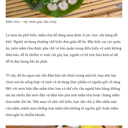
Mắm tôm – tác nhân gây tiêu chảy
Là món ăn phổ biến, mắm tôm dễ dàng mua được ở các chợ, cửa hàng đồ
khô. Người sử dụng thường chế biến đơn giản để ăn. Đặc biệt, tại các quán
ăn, món mắm tôm được pha chế và bảo quản trong điều kiện vệ sinh không
đảm bảo, dễ bị nhiễm vi sinh vật gây hại, người có hệ tiêu hóa kém sẽ rất
dễ bị đau bụng khi ăn phải.
Vì vậy, để ăn ngon mà vẫn đảm bảo sức khỏe trong mùa hè, bạn nên lựa
chọn nơi ăn uống hợp vệ sinh và sử dụng thực phẩm có nguồn gốc rõ ràng.
Đối với món bún đậu mắm tôm, bạn có thể yêu cầu người bán hàng không
rán lại nhiều lần món đậu và đảm bảo pha mới mắm tôm hoặc chưng mắm
tôm trước khi ăn. Nếu mua về nhà chế biến, bạn cần chú ý đến nhãn mác
của mắm, tránh mua những loại mắm tôm không rõ nguồn gốc hoặc mắm
tôm nghi bị nhiễm khuẩn.