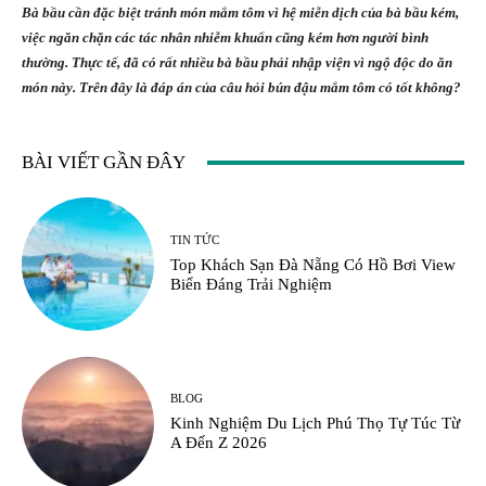
Bà bầu cần đặc biệt tránh món mắm tôm vì hệ miễn dịch của bà bầu kém,
việc ngăn chặn các tác nhân nhiễm khuẩn cũng kém hơn người bình
thường. Thực tế, đã có rất nhiều bà bầu phải nhập viện vì ngộ độc do ăn
món này. Trên đây là đáp án của câu hỏi bún đậu mắm tôm có tốt không?
BÀI VIẾT GẦN ĐÂY
TIN TỨC
Top Khách Sạn Đà Nẵng Có Hồ Bơi View
Biển Đáng Trải Nghiệm
BLOG
Kinh Nghiệm Du Lịch Phú Thọ Tự Túc Từ
A Đến Z 2026