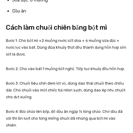
Dầu ăn
Cách làm chuối chiên bằng bột mì
Bước 1: Cho bột mì +2 muỗng nước cốt dừa + 6 muỗng sữa đặc +
nước lọc vào bát. Dùng đũa khuấy thật đều thành dạng hỗn hợp sền
sệt là được.
Bước 2: Cho vào bát 1 muỗng bột nghệ. Tiếp tục khuấy đều hỗn hợp.
Bước 3: Chuối tiêu chín đem lột vỏ, dùng dao thái chuối theo chiều
dài. Cho chuối vào một chiếc túi nilon sạch, dùng dao ép nhẹ chuột
cho dẹt xuống.
Bước 4: Bắc chảo lên bếp, đổ dầu ăn ngập ½ lòng chảo. Chờ dầu đã
sôi thì lần lượt cho từng miếng chuối đã nhúng qua bột mì vào
chiên.