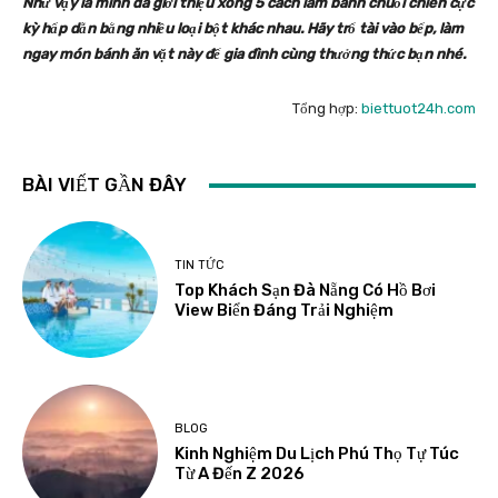
Như vậy là mình đã giới thiệu xong 5 cách làm bánh chuối chiên cực
kỳ hấp dẫn bằng nhiều loại bột khác nhau. Hãy trổ tài vào bếp, làm
ngay món bánh ăn vặt này để gia đình cùng thưởng thức bạn nhé.
Tổng hợp:
biettuot24h.com
BÀI VIẾT GẦN ĐÂY
TIN TỨC
Top Khách Sạn Đà Nẵng Có Hồ Bơi
View Biển Đáng Trải Nghiệm
BLOG
Kinh Nghiệm Du Lịch Phú Thọ Tự Túc
Từ A Đến Z 2026