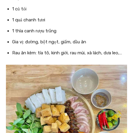
1 củ tỏi
1 quả chanh tươi
1 thìa canh rượu trắng
Gia vị: đường, bột ngọt, giấm, dầu ăn
Rau ăn kèm: tía tô, kinh giới, rau mùi, xà lách, dưa leo,…