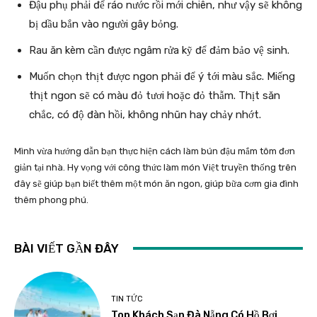
Đậu phụ phải để ráo nước rồi mới chiên, như vậy sẽ không
bị dầu bắn vào người gây bỏng.
Rau ăn kèm cần được ngâm rửa kỹ để đảm bảo vệ sinh.
Muốn chọn thịt được ngon phải để ý tới màu sắc. Miếng
thịt ngon sẽ có màu đỏ tươi hoặc đỏ thẫm. Thịt săn
chắc, có độ đàn hồi, không nhũn hay chảy nhớt.
Mình vừa hướng dẫn bạn thực hiện cách làm bún đậu mắm tôm đơn
giản tại nhà. Hy vọng với công thức làm món Việt truyền thống trên
đây sẽ giúp bạn biết thêm một món ăn ngon, giúp bữa cơm gia đình
thêm phong phú.
BÀI VIẾT GẦN ĐÂY
TIN TỨC
Top Khách Sạn Đà Nẵng Có Hồ Bơi