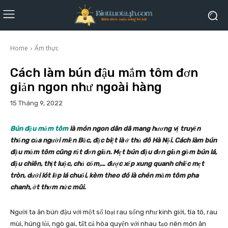
Home
Ẩm thực
Cách làm bún đậu mắm tôm đơn
giản ngon như ngoài hàng
15 Tháng 9, 2022
Bún đậu mắm tôm
là món ngon dân dã mang hương vị truyền
thống của người miền Bắc, đặc biệt là ở thủ đô Hà Nội. Cách làm bún
đậu mắm tôm cũng rất đơn giản. Mẹt bún đậu đơn giản gồm bún lá,
đậu chiên, thịt luộc, chả cốm,… được xếp xung quanh chiếc mẹt
tròn, dưới lót lớp lá chuối, kèm theo đó là chén mắm tôm pha
chanh, ớt thơm nức mũi.
Người ta ăn bún đậu với một số loại rau sống như kinh giới, tía tô, rau
mùi, húng lủi, ngò gai, tất cả hòa quyện với nhau tạo nên món ăn