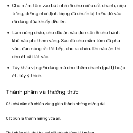
Cho mắm tôm vào bát nhỏ rồi cho nước cốt chanh, rượu
trắng, đường như định lượng đã chuẩn bị trước đó vào
rồi dùng đũa khuấy đều lên.
Làm nóng chảo, cho dầu ăn vào đun sôi rồi cho hành
khô vào phi thơm vàng. Sau đó cho mắm tôm đã pha
vào, đun nóng rồi tắt bếp, cho ra chén. Khi nào ăn thì
cho ớt cắt lát vào.
Tùy khẩu vị người dùng mà cho thêm chanh (quất) hoặc
ớt, tùy ý thích.
Thành phẩm và thưởng thức
Cắt chả cốm đã chiên vàng giòn thành những miếng dài.
Cắt bún lá thành miếng vừa ăn.
Thịt chân giò, thịt ba chỉ cắt thành từng lát mỏng.