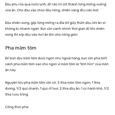
Đậu phụ rửa qua nước lạnh, để ráo rồi cắt thành từng miếng vuông
vừa ăn. Cho đậu vào chảo dầu nóng, chiên vàng đều các mặt.
Đậu chiên xong, gắp từng miếng ra đĩa lót giấy thấm dầu, khi ăn sẽ
không bị nhanh ngán. Bạn cần canh chỉnh thời gian để khi chiên
xong thì xếp đậu vào mẹt ăn liền cho nóng giòn.
Pha mắm tôm
Để bún đậu mắm tôm được ngon như ngoài hàng, bạn cần phải biết
cách pha mắm tôm sao cho ngon vì mắm tôm là “linh hồn” của món
ăn này.
Nguyên liệu pha mắm tôm cần có: 3 thìa mắm tôm ngon, 1 thìa
đường, 1/2 quả chanh, 1 quả ớt tươi, 2 thìa dầu ăn, 1 củ hành khô, 1/2
thìa rượu trắng.
Công thức pha: