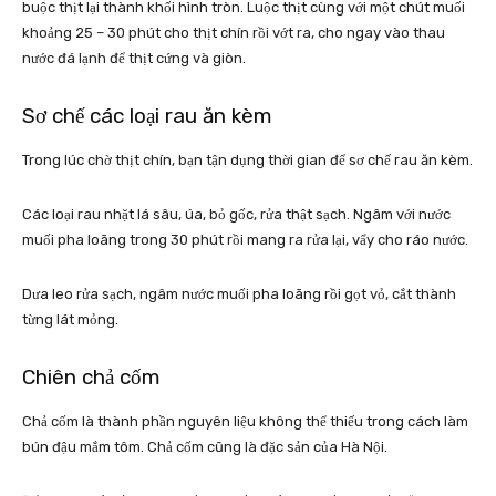
buộc thịt lại thành khối hình tròn. Luộc thịt cùng với một chút muối
khoảng 25 – 30 phút cho thịt chín rồi vớt ra, cho ngay vào thau
nước đá lạnh để thịt cứng và giòn.
Sơ chế các loại rau ăn kèm
Trong lúc chờ thịt chín, bạn tận dụng thời gian để sơ chế rau ăn kèm.
Các loại rau nhặt lá sâu, úa, bỏ gốc, rửa thật sạch. Ngâm với nước
muối pha loãng trong 30 phút rồi mang ra rửa lại, vẩy cho ráo nước.
Dưa leo rửa sạch, ngâm nước muối pha loãng rồi gọt vỏ, cắt thành
từng lát mỏng.
Chiên chả cốm
Chả cốm là thành phần nguyên liệu không thể thiếu trong cách làm
bún đậu mắm tôm. Chả cốm cũng là đặc sản của Hà Nội.