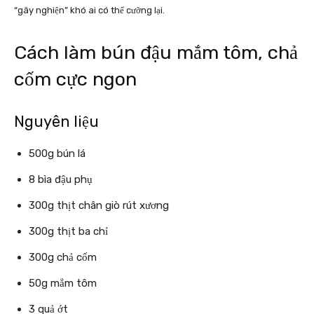
“gây nghiện” khó ai có thể cưỡng lại.
Cách làm bún đậu mắm tôm, chả
cốm cực ngon
Nguyên liệu
500g bún lá
8 bìa đậu phụ
300g thịt chân giò rút xương
300g thịt ba chỉ
300g chả cốm
50g mắm tôm
3 quả ớt